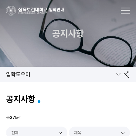
MENU
공지사항
입학도우미
공
공지사항
유
총
275
건
전체
제목
하